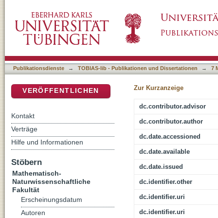
In-Situ Biodegradation of Organic Groundwate
DSpace Repositorium (Manakin basiert)
and Biological Processes by Reactive-Trans
Publikationsdienste
→
TOBIAS-lib - Publikationen und Dissertationen
→
7 
Zur Kurzanzeige
VERÖFFENTLICHEN
dc.contributor.advisor
Kontakt
dc.contributor.author
Verträge
dc.date.accessioned
Hilfe und Informationen
dc.date.available
Stöbern
dc.date.issued
Mathematisch-
Naturwissenschaftliche
dc.identifier.other
Fakultät
dc.identifier.uri
Erscheinungsdatum
dc.identifier.uri
Autoren