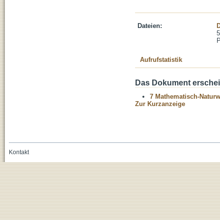
Dateien:
D
5
Aufrufstatistik
Das Dokument erschein
7 Mathematisch-Naturwi
Zur Kurzanzeige
Kontakt