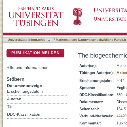
The biogeochemical iron cycle in freshwater
DSpace Repositorium (Manakin basiert)
Universitätsbibliographie
→
7 Mathematisch-Naturwissenschaftliche Fakultät
PUBLIKATION MELDEN
The biogeochemica
Autor(en):
Melto
Hilfe und Informationen
Tübinger Autor(en):
Melto
Stöbern
Erscheinungsjahr:
2014
Dokumentanzeige
Sprache:
Engli
Erscheinungsdatum
DDC-Klassifikation:
550 -
Autoren
Dokumentart:
Disser
Titel
Seitenzahl:
164 S. 
DDC-Klassifikation
Verbund-Nachweis:
42420
Kommentar:
Tübing