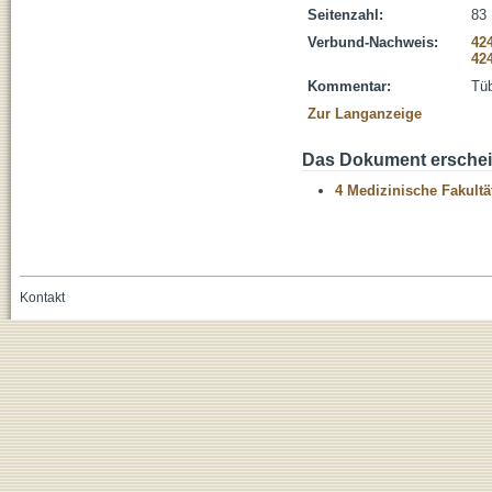
Seitenzahl:
83 
Verbund-Nachweis:
42
42
Kommentar:
Tüb
Zur Langanzeige
Das Dokument erschein
4 Medizinische Fakultä
Kontakt