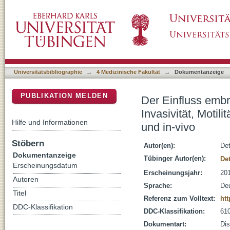
Der Einfluss embryonaler Morphogene der TGF-
DSpace Repositorium (Manakin basiert)
Therapieresistenz von Melanomzellen in-vitro
Universitätsbibliographie
→
4 Medizinische Fakultät
→
Dokumentanzeige
PUBLIKATION MELDEN
Der Einfluss emb
Invasivität, Motil
Hilfe und Informationen
und in-vivo
Stöbern
Autor(en):
Det
Dokumentanzeige
Tübinger Autor(en):
Det
Erscheinungsdatum
Erscheinungsjahr:
20
Autoren
Sprache:
De
Titel
Referenz zum Volltext:
ht
DDC-Klassifikation
DDC-Klassifikation:
610
Dokumentart:
Dis