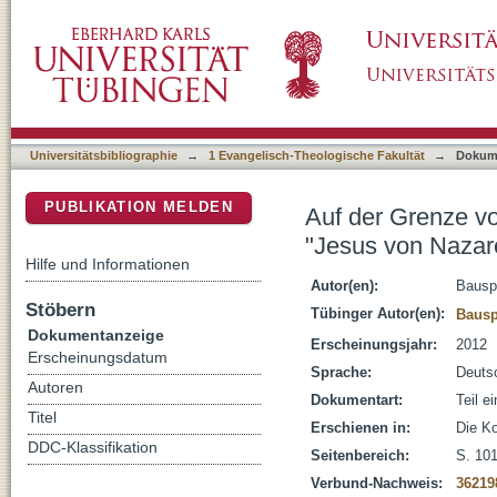
Auf der Grenze von Theologie und Geschicht
DSpace Repositorium (Manakin basiert)
+ II)
Universitätsbibliographie
→
1 Evangelisch-Theologische Fakultät
→
Dokum
PUBLIKATION MELDEN
Auf der Grenze v
"Jesus von Nazare
Hilfe und Informationen
Autor(en):
Bausp
Stöbern
Tübinger Autor(en):
Bausp
Dokumentanzeige
Erscheinungsjahr:
2012
Erscheinungsdatum
Sprache:
Deuts
Autoren
Dokumentart:
Teil e
Titel
Erschienen in:
Die K
DDC-Klassifikation
Seitenbereich:
S. 10
Verbund-Nachweis:
36219