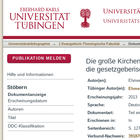
Die große Kirchenordnung als Baustein des 
DSpace Repositorium (Manakin basiert)
Tätigkeit Herzog Christophs von Württember
Universitätsbibliographie
→
1 Evangelisch-Theologische Fakultät
→
Dokum
PUBLIKATION MELDEN
Die große Kirche
die gesetzgeberis
Hilfe und Informationen
Autor(en):
Ehmer
Stöbern
Tübinger Autor(en):
Ehme
Dokumentanzeige
Erscheinungsjahr:
2013
Erscheinungsdatum
Sprache:
Deuts
Autoren
Dokumentart:
Teil e
Titel
Erschienen in:
In
DDC-Klassifikation
Seitenbereich:
S. 12
Verbund-Nachweis:
39187