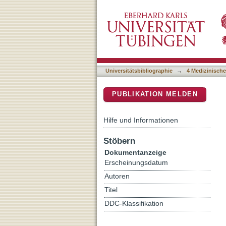
The Different Effects of 
DSpace Repositorium (Manakin b
ATP-Sensitive K plus Cha
Universitätsbibliographie
→
4 Medizinische
PUBLIKATION MELDEN
Hilfe und Informationen
Stöbern
Dokumentanzeige
Erscheinungsdatum
Autoren
Titel
DDC-Klassifikation