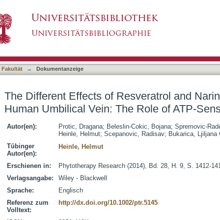
Resveratrol and Naringenin on Isolated Human U
asiert)
nnels
 Fakultät
→
Dokumentanzeige
The Different Effects of Resveratrol and Nari
Human Umbilical Vein: The Role of ATP-Sens
Autor(en):
Protic, Dragana
;
Beleslin-Cokic, Bojana
;
Spremovic-Rade
Heinle, Helmut
;
Scepanovic, Radisav
;
Bukarica, Ljiljana
Tübinger
Heinle, Helmut
Autor(en):
Erschienen in:
Phytotherapy Research (2014), Bd. 28, H. 9, S. 1412-14
Verlagsangabe:
Wiley - Blackwell
Sprache:
Englisch
Referenz zum
http://dx.doi.org/10.1002/ptr.5145
Volltext: