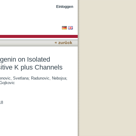
mbilical Vein: The Role of
Einloggen
« zurück
ngenin on Isolated
itive K plus Channels
novic, Svetlana
;
Radunovic, Nebojsa
;
 Gojkovic
18