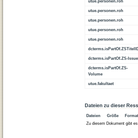
utue.personen.roh
utue.personen.roh
utue.personen.roh
utue.personen.roh
utue.personen.roh
dcterms.isPartOf.ZSTitelI
dcterms.isPartOf.ZS-Issue
dcterms.isPartOf.ZS-
Volume
utue.fakultaet
Dateien zu dieser Res
Dateien
Größe
Forma
Zu diesem Dokument gibt es 