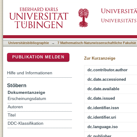
Study of the structure of a superconductin
DSpace Repositorium (Manakin basiert)
Universitätsbibliographie
→
7 Mathematisch-Naturwissenschaftliche Fakultät
PUBLIKATION MELDEN
Zur Kurzanzeige
dc.contributor.author
Hilfe und Informationen
dc.date.accessioned
Stöbern
dc.date.available
Dokumentanzeige
dc.date.issued
Erscheinungsdatum
Autoren
dc.identifier.issn
Titel
dc.identifier.uri
DDC-Klassifikation
dc.language.iso
dc.publisher