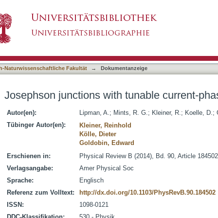
tunable current-phase relation
asiert)
h-Naturwissenschaftliche Fakultät
→
Dokumentanzeige
Josephson junctions with tunable current-phas
Autor(en):
Lipman, A.
;
Mints, R. G.
;
Kleiner, R.
;
Koelle, D.
;
Tübinger Autor(en):
Kleiner, Reinhold
Kölle, Dieter
Goldobin, Edward
Erschienen in:
Physical Review B (2014), Bd. 90, Article 184502
Verlagsangabe:
Amer Physical Soc
Sprache:
Englisch
Referenz zum Volltext:
http://dx.doi.org/10.1103/PhysRevB.90.184502
ISSN:
1098-0121
DDC-Klassifikation:
530 - Physik