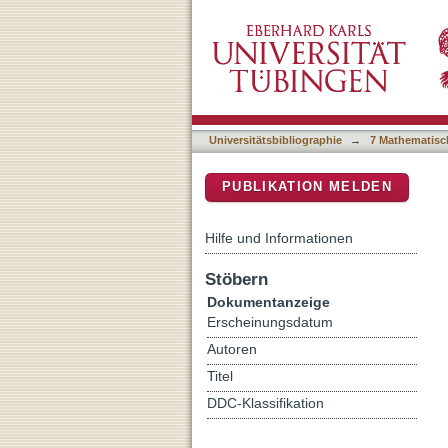
Josephson junctions with 
DSpace Repositorium (Manakin b
Universitätsbibliographie
→
7 Mathematisc
PUBLIKATION MELDEN
Hilfe und Informationen
Stöbern
Dokumentanzeige
Erscheinungsdatum
Autoren
Titel
DDC-Klassifikation