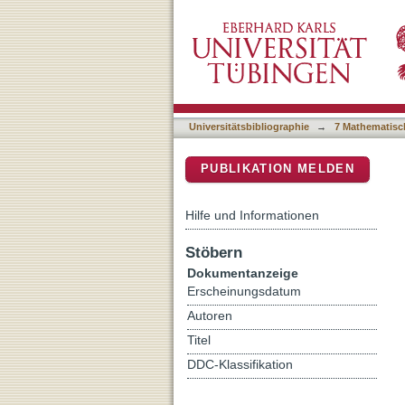
Analysis of cool DO-type 
DSpace Repositorium (Manakin b
Universitätsbibliographie
→
7 Mathematisc
PUBLIKATION MELDEN
Hilfe und Informationen
Stöbern
Dokumentanzeige
Erscheinungsdatum
Autoren
Titel
DDC-Klassifikation