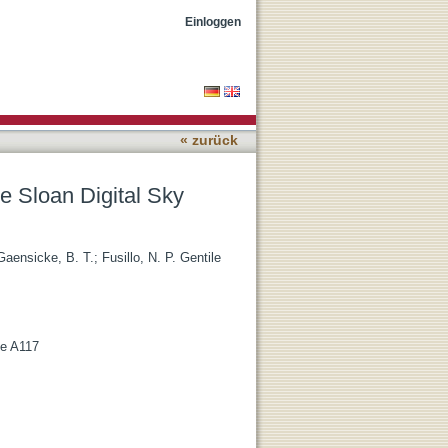
 data release 10
Einloggen
« zurück
e Sloan Digital Sky
Gaensicke, B. T.
;
Fusillo, N. P. Gentile
le A117