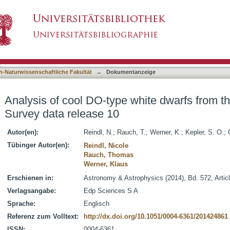
white dwarfs from the Sloan Digital Sky Survey
asiert)
h-Naturwissenschaftliche Fakultät
→
Dokumentanzeige
Analysis of cool DO-type white dwarfs from th
Survey data release 10
Autor(en):
Reindl, N.
;
Rauch, T.
;
Werner, K.
;
Kepler, S. O.
;
Tübinger Autor(en):
Reindl, Nicole
Rauch, Thomas
Werner, Klaus
Erschienen in:
Astronomy & Astrophysics (2014), Bd. 572, Artic
Verlagsangabe:
Edp Sciences S A
Sprache:
Englisch
Referenz zum Volltext:
http://dx.doi.org/10.1051/0004-6361/201424861
ISSN:
0004-6361