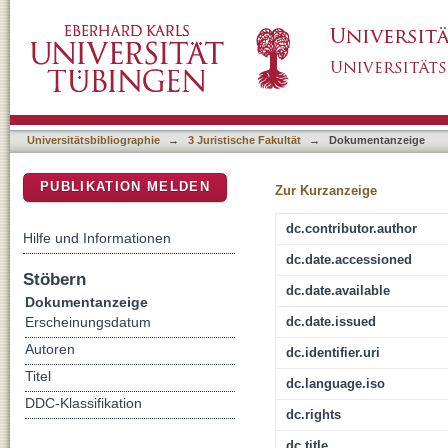
Entscheidungen im Strafverfahren unter dem 
DSpace Repositorium (Manakin basiert)
Universitätsbibliographie
→
3 Juristische Fakultät
→
Dokumentanzeige
PUBLIKATION MELDEN
Zur Kurzanzeige
dc.contributor.author
Hilfe und Informationen
dc.date.accessioned
Stöbern
dc.date.available
Dokumentanzeige
dc.date.issued
Erscheinungsdatum
Autoren
dc.identifier.uri
Titel
dc.language.iso
DDC-Klassifikation
dc.rights
dc.title