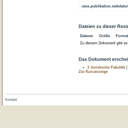
utue.publikation.swbdat
Dateien zu dieser Res
Dateien
Größe
Forma
Zu diesem Dokument gibt es 
Das Dokument erschein
3 Juristische Fakultät
[
Zur Kurzanzeige
Kontakt