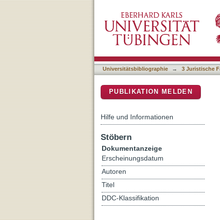
Materialien zur Führungs
DSpace Repositorium (Manakin b
Universitätsbibliographie
→
3 Juristische F
PUBLIKATION MELDEN
Hilfe und Informationen
Stöbern
Dokumentanzeige
Erscheinungsdatum
Autoren
Titel
DDC-Klassifikation