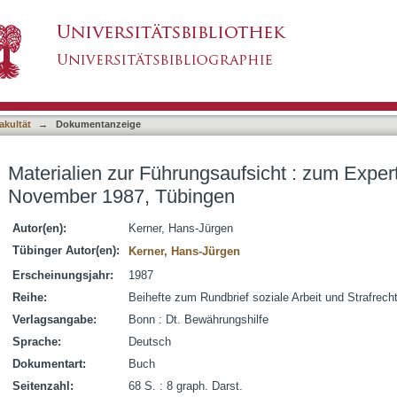
aufsicht : zum Expertengespräch der DBH im 
asiert)
akultät
→
Dokumentanzeige
Materialien zur Führungsaufsicht : zum Exp
November 1987, Tübingen
Autor(en):
Kerner, Hans-Jürgen
Tübinger Autor(en):
Kerner, Hans-Jürgen
Erscheinungsjahr:
1987
Reihe:
Beihefte zum Rundbrief soziale Arbeit und Strafrecht
Verlagsangabe:
Bonn : Dt. Bewährungshilfe
Sprache:
Deutsch
Dokumentart:
Buch
Seitenzahl:
68 S. : 8 graph. Darst.