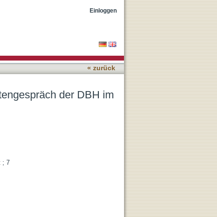
November 1987, Tübingen
Einloggen
« zurück
ertengespräch der DBH im
 ; 7