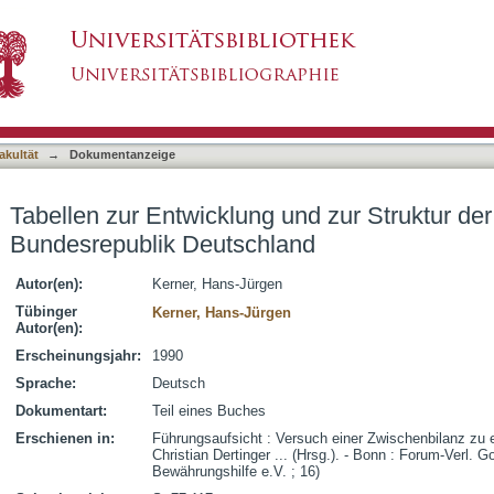
und zur Struktur der Führungsaufsicht in der B
asiert)
akultät
→
Dokumentanzeige
Tabellen zur Entwicklung und zur Struktur der
Bundesrepublik Deutschland
Autor(en):
Kerner, Hans-Jürgen
Tübinger
Kerner, Hans-Jürgen
Autor(en):
Erscheinungsjahr:
1990
Sprache:
Deutsch
Dokumentart:
Teil eines Buches
Erschienen in:
Führungsaufsicht : Versuch einer Zwischenbilanz zu e
Christian Dertinger ... (Hrsg.). - Bonn : Forum-Verl.
Bewährungshilfe e.V. ; 16)