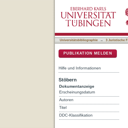
Tabellen zur Entwicklung 
DSpace Repositorium (Manakin b
Deutschland
Universitätsbibliographie
→
3 Juristische F
PUBLIKATION MELDEN
Hilfe und Informationen
Stöbern
Dokumentanzeige
Erscheinungsdatum
Autoren
Titel
DDC-Klassifikation