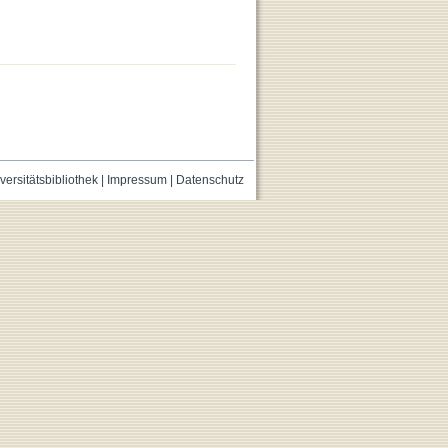
versitätsbibliothek
|
Impressum
|
Datenschutz