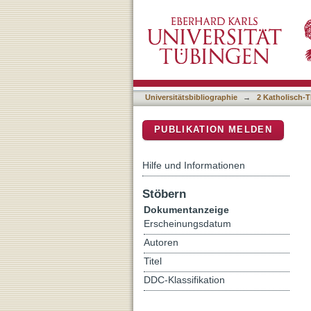
Geschichtliches Bewusstse
DSpace Repositorium (Manakin b
anamnetischesn Religion
Universitätsbibliographie
→
2 Katholisch-T
PUBLIKATION MELDEN
Hilfe und Informationen
Stöbern
Dokumentanzeige
Erscheinungsdatum
Autoren
Titel
DDC-Klassifikation