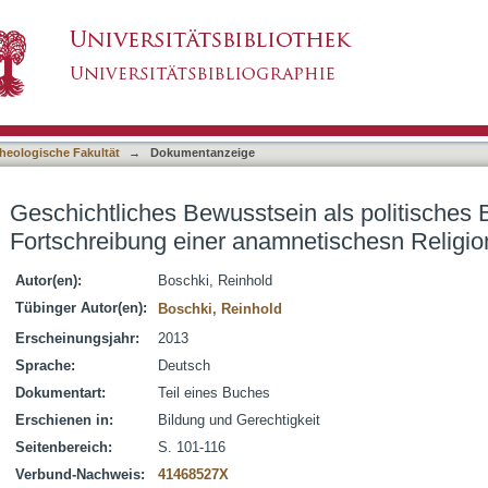
in als politisches Bewusstsein : zur Fortschre
asiert)
spädagogik
heologische Fakultät
→
Dokumentanzeige
Geschichtliches Bewusstsein als politisches 
Fortschreibung einer anamnetischesn Religi
Autor(en):
Boschki, Reinhold
Tübinger Autor(en):
Boschki, Reinhold
Erscheinungsjahr:
2013
Sprache:
Deutsch
Dokumentart:
Teil eines Buches
Erschienen in:
Bildung und Gerechtigkeit
Seitenbereich:
S. 101-116
Verbund-Nachweis:
41468527X