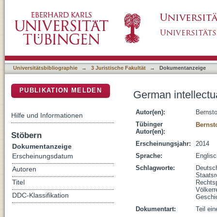
German intellectual historical origins of inter
DSpace Repositorium (Manakin basiert)
Universitätsbibliographie
→
3 Juristische Fakultät
→
Dokumentanzeige
PUBLIKATION MELDEN
German intellectual
Autor(en):
Bernsto
Hilfe und Informationen
Tübinger
Bernst
Autor(en):
Stöbern
Erscheinungsjahr:
2014
Dokumentanzeige
Sprache:
Englisc
Erscheinungsdatum
Schlagworte:
Deutsc
Autoren
Staatsr
Titel
Rechts
Völkerr
DDC-Klassifikation
Geschi
Dokumentart:
Teil ei