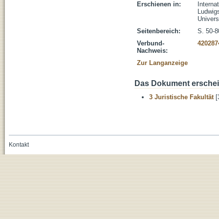
Erschienen in:
Interna
Ludwigs
Univers
Seitenbereich:
S. 50-8
Verbund-
420287
Nachweis:
Zur Langanzeige
Das Dokument erschein
3 Juristische Fakultät
[
Kontakt