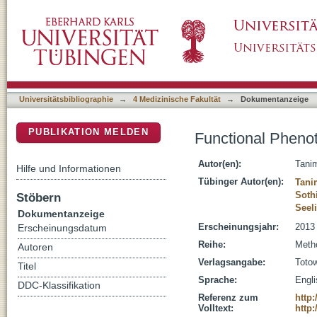
Functional Phenotyping of Mouse Models w
DSpace Repositorium (Manakin basiert)
Universitätsbibliographie
→
4 Medizinische Fakultät
→
Dokumentanzeige
PUBLIKATION MELDEN
Functional Pheno
Autor(en):
Tani
Hilfe und Informationen
Tübinger Autor(en):
Tani
Sothi
Stöbern
Seel
Dokumentanzeige
Erscheinungsjahr:
2013
Erscheinungsdatum
Reihe:
Metho
Autoren
Verlagsangabe:
Toto
Titel
Sprache:
Engl
DDC-Klassifikation
Referenz zum
http:
Volltext:
http: