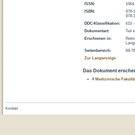
ISSN:
1064
ISBN:
978-
978-
DDC-Klassifikation:
610 -
Dokumentart:
Teil 
Erschienen in:
Retin
Lang
Seitenbereich:
69-7
Zur Langanzeige
Das Dokument erschein
4 Medizinische Fakultä
Kontakt