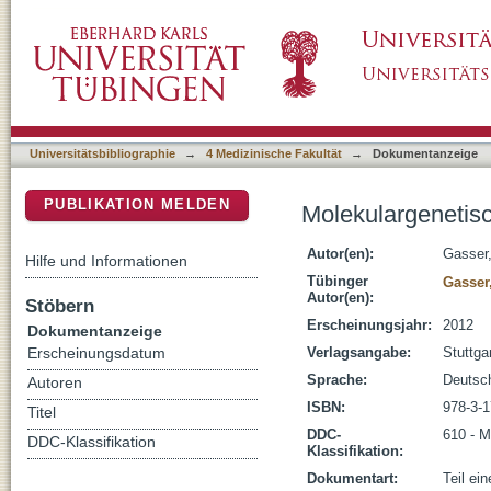
Molekulargenetische Diagnostik und Genther
DSpace Repositorium (Manakin basiert)
Universitätsbibliographie
→
4 Medizinische Fakultät
→
Dokumentanzeige
PUBLIKATION MELDEN
Molekulargenetis
Autor(en):
Gasser
Hilfe und Informationen
Tübinger
Gasser
Autor(en):
Stöbern
Erscheinungsjahr:
2012
Dokumentanzeige
Verlagsangabe:
Stuttga
Erscheinungsdatum
Sprache:
Deutsc
Autoren
ISBN:
978-3-
Titel
DDC-
610 - M
DDC-Klassifikation
Klassifikation:
Dokumentart:
Teil ei