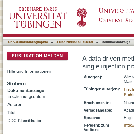
A data driven method for estimation of B-avai
DSpace Repositorium (Manakin basiert)
[C-11]raclopride in the mouse
Universitätsbibliographie
→
4 Medizinische Fakultät
→
Dokumentanzeige
PUBLIKATION MELDEN
A data driven met
single injection p
Hilfe und Informationen
Autor(en):
Wimbe
Marie
Stöbern
Tübinger Autor(en):
Fisch
Dokumentanzeige
Pichl
Erscheinungsdatum
Erschienen in:
Neuro
Autoren
Verlagsangabe:
Acade
Titel
Sprache:
Engli
DDC-Klassifikation
Referenz zum
http:
Volltext: