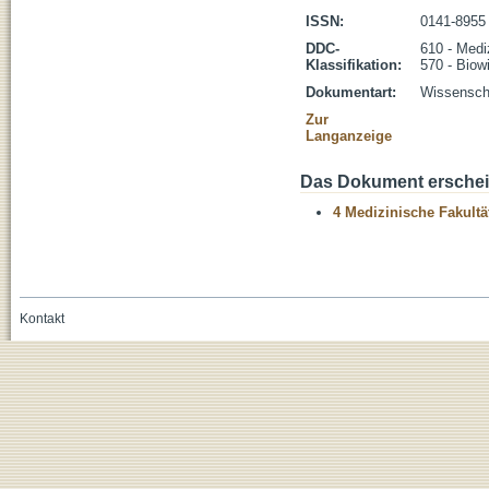
ISSN:
0141-8955
DDC-
610 - Medi
Klassifikation:
570 - Biow
Dokumentart:
Wissenscha
Zur
Langanzeige
Das Dokument erschein
4 Medizinische Fakultä
Kontakt