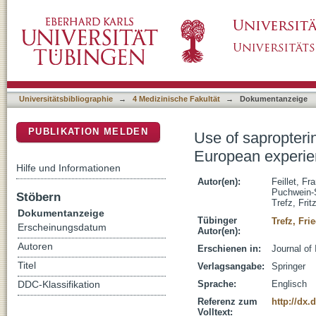
Use of sapropterin dihydrochloride in matern
DSpace Repositorium (Manakin basiert)
cases
Universitätsbibliographie
→
4 Medizinische Fakultät
→
Dokumentanzeige
PUBLIKATION MELDEN
Use of sapropteri
European experien
Hilfe und Informationen
Autor(en):
Feillet, Fr
Puchwein-
Stöbern
Trefz, Frit
Dokumentanzeige
Tübinger
Trefz, Fri
Erscheinungsdatum
Autor(en):
Autoren
Erschienen in:
Journal of
Titel
Verlagsangabe:
Springer
Sprache:
Englisch
DDC-Klassifikation
Referenz zum
http://dx.
Volltext: