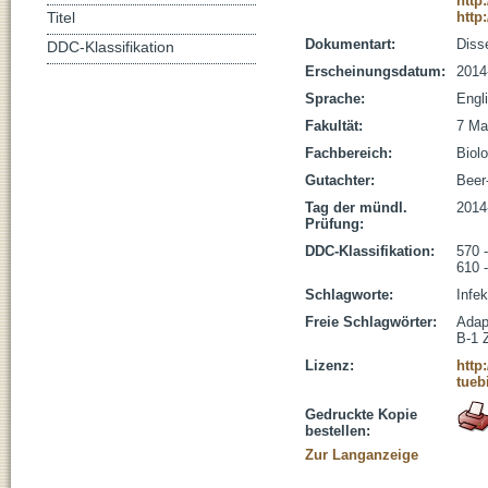
http
http
Titel
Dokumentart:
Disse
DDC-Klassifikation
Erscheinungsdatum:
2014
Sprache:
Engl
Fakultät:
7 Ma
Fachbereich:
Biolo
Gutachter:
Beer
Tag der mündl.
2014
Prüfung:
DDC-Klassifikation:
570 
610 
Schlagworte:
Infe
Freie Schlagwörter:
Adap
B-1 
Lizenz:
http
tueb
Gedruckte Kopie
bestellen:
Zur Langanzeige