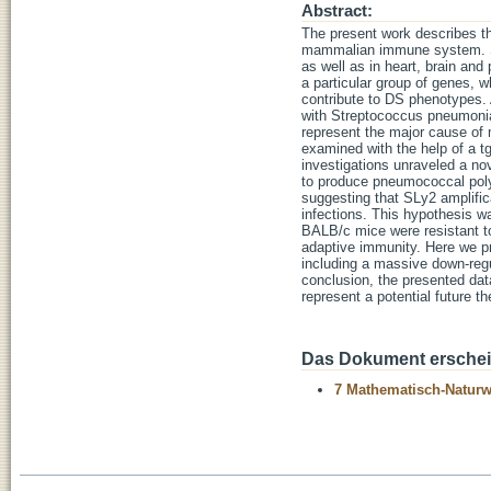
Abstract:
The present work describes th
mammalian immune system. SLy
as well as in heart, brain a
a particular group of genes, 
contribute to DS phenotypes. A
with Streptococcus pneumonia
represent the major cause of 
examined with the help of a 
investigations unraveled a no
to produce pneumococcal polys
suggesting that SLy2 amplific
infections. This hypothesis w
BALB/c mice were resistant t
adaptive immunity. Here we p
including a massive down-regu
conclusion, the presented dat
represent a potential future t
Das Dokument erschein
7 Mathematisch-Naturwi