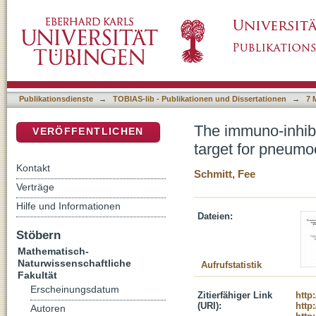
The immuno-inhibitory adaptor protein SLy2 -
DSpace Repositorium (Manakin basiert)
infections
Publikationsdienste
→
TOBIAS-lib - Publikationen und Dissertationen
→
7 
The immuno-inhibit
VERÖFFENTLICHEN
target for pneumo
Kontakt
Schmitt, Fee
Verträge
Hilfe und Informationen
Dateien:
Stöbern
Mathematisch-
Naturwissenschaftliche
Aufrufstatistik
Fakultät
Erscheinungsdatum
Zitierfähiger Link
http
(URI):
http
Autoren