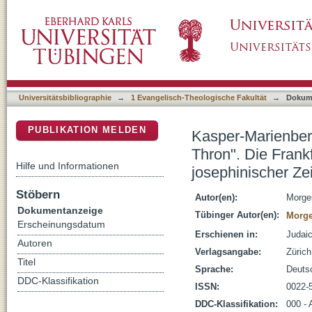
Kasper-Marienberg, Verena : "Vor Euer Kayse
DSpace Repositorium (Manakin basiert)
jüdische Gemeinde am Reichshofrat in joseph
Universitätsbibliographie
→
1 Evangelisch-Theologische Fakultät
→
Dokum
PUBLIKATION MELDEN
Kasper-Marienberg
Thron". Die Frank
Hilfe und Informationen
josephinischer Ze
Stöbern
Autor(en):
Morge
Dokumentanzeige
Tübinger Autor(en):
Morge
Erscheinungsdatum
Erschienen in:
Judaic
Autoren
Verlagsangabe:
Zürich
Titel
Sprache:
Deuts
DDC-Klassifikation
ISSN:
0022-
DDC-Klassifikation:
000 - 