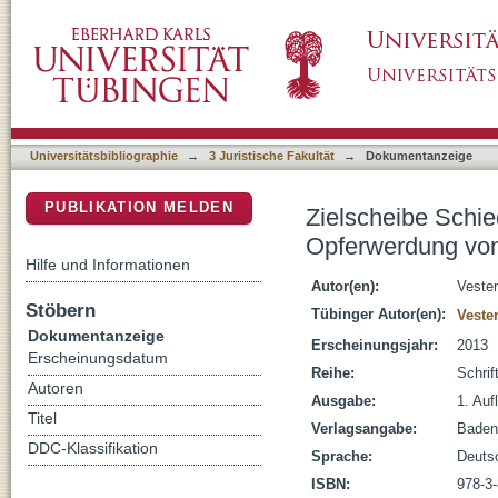
Zielscheibe Schiedsrichter : zum Sicherheit
DSpace Repositorium (Manakin basiert)
Amateurfußball
Universitätsbibliographie
→
3 Juristische Fakultät
→
Dokumentanzeige
PUBLIKATION MELDEN
Zielscheibe Schie
Opferwerdung von
Hilfe und Informationen
Autor(en):
Vester
Stöbern
Tübinger Autor(en):
Veste
Dokumentanzeige
Erscheinungsjahr:
2013
Erscheinungsdatum
Reihe:
Schrif
Autoren
Ausgabe:
1. Aufl
Titel
Verlagsangabe:
Baden
DDC-Klassifikation
Sprache:
Deuts
ISBN:
978-3