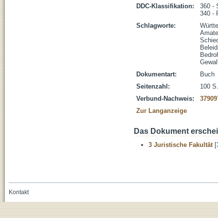
DDC-Klassifikation:
360 - 
340 - 
Schlagworte:
Württ
Amate
Schied
Beleid
Bedro
Gewalt
Dokumentart:
Buch
Seitenzahl:
100 S.
Verbund-Nachweis:
37909
Zur Langanzeige
Das Dokument erschein
3 Juristische Fakultät
[
Kontakt