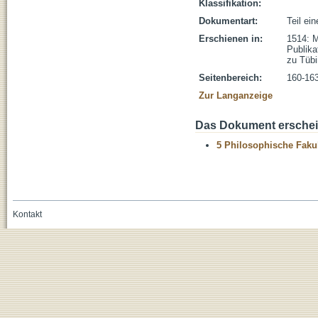
Klassifikation:
Dokumentart:
Teil ei
Erschienen in:
1514: M
Publika
zu Tübi
Seitenbereich:
160-16
Zur Langanzeige
Das Dokument erschein
5 Philosophische Fakul
Kontakt