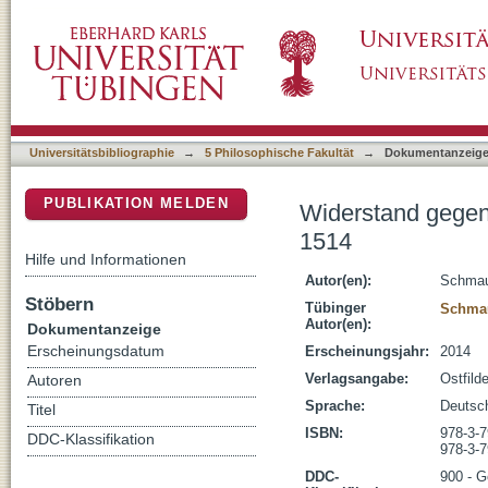
Widerstand gegen die Herrschaft im Aufsta
DSpace Repositorium (Manakin basiert)
Universitätsbibliographie
→
5 Philosophische Fakultät
→
Dokumentanzeig
PUBLIKATION MELDEN
Widerstand gegen
1514
Hilfe und Informationen
Autor(en):
Schmau
Stöbern
Tübinger
Schmau
Autor(en):
Dokumentanzeige
Erscheinungsdatum
Erscheinungsjahr:
2014
Verlagsangabe:
Ostfild
Autoren
Sprache:
Deutsc
Titel
ISBN:
978-3-
DDC-Klassifikation
978-3-
DDC-
900 - G