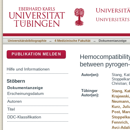
Hemocompatibility testing according to ISO 
DSpace Repositorium (Manakin basiert)
induced hemostatic activation
Universitätsbibliographie
→
4 Medizinische Fakultät
→
Dokumentanzeige
PUBLIKATION MELDEN
Hemocompatibility
between pyrogen- 
Hilfe und Informationen
Autor(en):
Stang, Kat
Stoppelka
Stöbern
Christian
;
Dokumentanzeige
Tübinger
Stang, Ka
Erscheinungsdatum
Autor(en):
Krajewski,
Autoren
Neumann,
Kurz, Juli
Titel
Post, Marc
DDC-Klassifikation
Stoppelk
Fennrich,
Avci-Adal