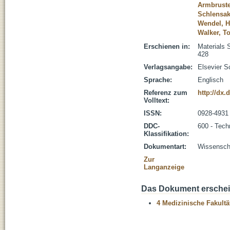
Armbruste
Schlensak
Wendel, H
Walker, T
Erschienen in:
Materials 
428
Verlagsangabe:
Elsevier S
Sprache:
Englisch
Referenz zum
http://dx.
Volltext:
ISSN:
0928-4931
DDC-
600 - Tech
Klassifikation:
Dokumentart:
Wissenscha
Zur
Langanzeige
Das Dokument erschein
4 Medizinische Fakultä