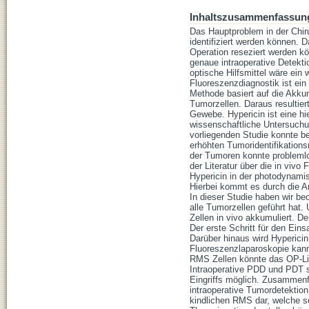
Inhaltszusammenfassun
Das Hauptproblem in der Chir
identifiziert werden können. 
Operation reseziert werden k
genaue intraoperative Detekt
optische Hilfsmittel wäre ein
Fluoreszenzdiagnostik ist ein
Methode basiert auf die Akku
Tumorzellen. Daraus resulti
Gewebe. Hypericin ist eine hi
wissenschaftliche Untersuchun
vorliegenden Studie konnte b
erhöhten Tumoridentifikationsr
der Tumoren konnte problemlos
der Literatur über die in viv
Hypericin in der photodynami
Hierbei kommt es durch die A
In dieser Studie haben wir be
alle Tumorzellen geführt hat
Zellen in vivo akkumuliert. D
Der erste Schritt für den Eins
Darüber hinaus wird Hypericin
Fluoreszenzlaparoskopie kan
RMS Zellen könnte das OP-Lic
Intraoperative PDD und PDT s
Eingriffs möglich. Zusammenf
intraoperative Tumordetektion
kindlichen RMS dar, welche so