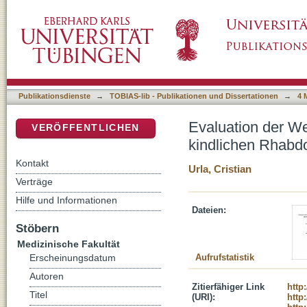
Evaluation der Wertigkeit der Fluoreszenzl
DSpace Repositorium (Manakin basiert)
Publikationsdienste
→
TOBIAS-lib - Publikationen und Dissertationen
→
4 
Evaluation der We
VERÖFFENTLICHEN
kindlichen Rhab
Kontakt
Urla, Cristian
Verträge
Hilfe und Informationen
Dateien:
Stöbern
Medizinische Fakultät
Aufrufstatistik
Erscheinungsdatum
Autoren
Zitierfähiger Link
http
Titel
(URI):
http