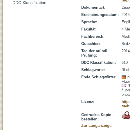
http
DDC-Klassifikation
Dokumentart:
Disse
Erscheinungsdatum:
2014
Sprache:
Engl
Fakultät:
4 Me
Fachbereich:
Medi
Gutachter:
Seitz
Tag der mündl.
2014
Prüfung:
DDC-Klassifikation:
610 
Schlagworte:
Rhab
Freie Schlagwörter:
p
Fluo
R
fluo
phot
Lizenz:
http
tueb
Gedruckte Kopie
bestellen:
Zur Langanzeige