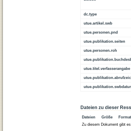
dc.type
utue.artikel.swb
utue.personen.pnd
utue.publikation.seiten
utue.personen.roh
utue.publikation.buchdes
utue.titel.verfasserangabe
utue.publikation.abrufzei
utue.publikation.swbdat
Dateien zu dieser Res
Dateien
Größe
Forma
Zu diesem Dokument gibt es 