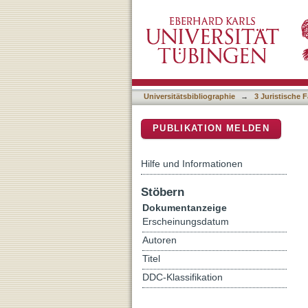
Was heißt „Verwechslungs
DSpace Repositorium (Manakin b
Universitätsbibliographie
→
3 Juristische F
PUBLIKATION MELDEN
Hilfe und Informationen
Stöbern
Dokumentanzeige
Erscheinungsdatum
Autoren
Titel
DDC-Klassifikation