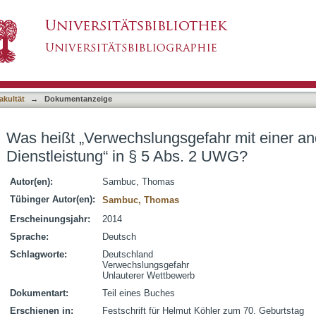
gefahr mit einer anderen Ware oder Dienstlei
asiert)
akultät
→
Dokumentanzeige
Was heißt „Verwechslungsgefahr mit einer a
Dienstleistung“ in § 5 Abs. 2 UWG?
Autor(en):
Sambuc, Thomas
Tübinger Autor(en):
Sambuc, Thomas
Erscheinungsjahr:
2014
Sprache:
Deutsch
Schlagworte:
Deutschland
Verwechslungsgefahr
Unlauterer Wettbewerb
Dokumentart:
Teil eines Buches
Erschienen in:
Festschrift für Helmut Köhler zum 70. Geburtstag