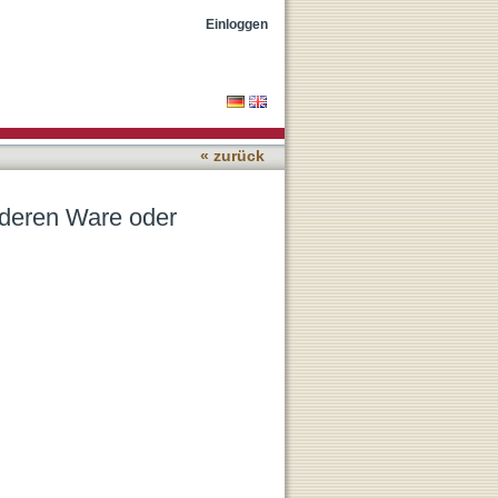
stung“ in § 5 Abs. 2 UWG?
Einloggen
« zurück
nderen Ware oder