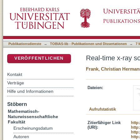
Real-time x-ray scattering studies on organic 
DSpace Repositorium (Manakin basiert)
Publikationsdienste
→
TOBIAS-lib - Publikationen und Dissertationen
→
7 
Real-time x-ray sc
VERÖFFENTLICHEN
Frank, Christian Herman
Kontakt
Verträge
Dateien:
Hilfe und Informationen
Stöbern
Aufrufstatistik
Mathematisch-
Naturwissenschaftliche
Fakultät
Zitierfähiger Link
http
(URI):
http
Erscheinungsdatum
http
Autoren
http