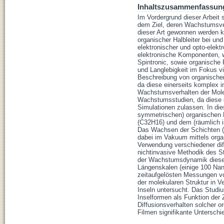
Inhaltszusammenfassun
Im Vordergrund dieser Arbeit
dem Ziel, deren Wachstumsver
dieser Art gewonnen werden k
organischer Halbleiter bei und
elektronischer und opto-elek
elektronische Komponenten, w
Spintronic, sowie organische 
und Langlebigkeit im Fokus vi
Beschreibung von organischen
da diese einerseits komplex i
Wachstumsverhalten der Molek
Wachstumsstudien, da diese e
Simulationen zulassen. In di
symmetrischen) organischen M
(C32H16) und dem (räumlich is
Das Wachsen der Schichten (e
dabei im Vakuum mittels orga
Verwendung verschiedener dif
nichtinvasive Methodik des S
der Wachstumsdynamik dieser 
Längenskalen (einige 100 Nan
zeitaufgelösten Messungen vo
der molekularen Struktur in V
Inseln untersucht. Das Studiu
Inselformen als Funktion der 
Diffusionsverhalten solcher 
Filmen signifikante Untersch