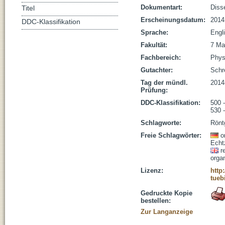
Dokumentart:
Disse
Titel
Erscheinungsdatum:
2014
DDC-Klassifikation
Sprache:
Engl
Fakultät:
7 Ma
Fachbereich:
Phys
Gutachter:
Schre
Tag der mündl.
2014
Prüfung:
DDC-Klassifikation:
500 
530 
Schlagworte:
Rönt
Freie Schlagwörter:
o
Echt
r
organ
Lizenz:
http
tueb
Gedruckte Kopie
bestellen:
Zur Langanzeige