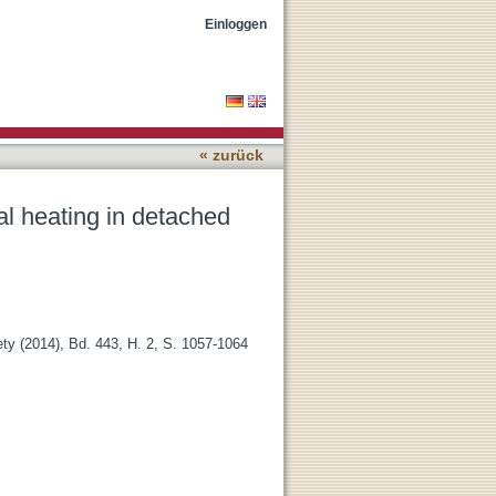
ary systems
Einloggen
« zurück
al heating in detached
ty (2014), Bd. 443, H. 2, S. 1057-1064