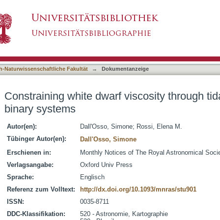
iscosity through tidal heating in detached bin
asiert)
h-Naturwissenschaftliche Fakultät
→
Dokumentanzeige
Constraining white dwarf viscosity through tid
binary systems
Autor(en):
Dall'Osso, Simone
;
Rossi, Elena M.
Tübinger Autor(en):
Dall'Osso, Simone
Erschienen in:
Monthly Notices of The Royal Astronomical Socie
Verlagsangabe:
Oxford Univ Press
Sprache:
Englisch
Referenz zum Volltext:
http://dx.doi.org/10.1093/mnras/stu901
ISSN:
0035-8711
DDC-Klassifikation:
520 - Astronomie, Kartographie