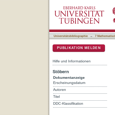
Constraining white dwarf v
DSpace Repositorium (Manakin b
Universitätsbibliographie
→
7 Mathematisc
PUBLIKATION MELDEN
Hilfe und Informationen
Stöbern
Dokumentanzeige
Erscheinungsdatum
Autoren
Titel
DDC-Klassifikation