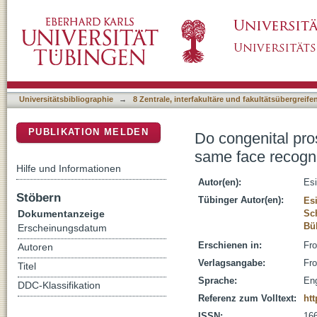
Do congenital prosopagnosia and the other-ra
DSpace Repositorium (Manakin basiert)
mechanisms?
Universitätsbibliographie
→
8 Zentrale, interfakultäre und fakultätsübergreif
PUBLIKATION MELDEN
Do congenital pro
same face recogn
Hilfe und Informationen
Autor(en):
Esi
Stöbern
Tübinger Autor(en):
Es
Dokumentanzeige
Sc
Bül
Erscheinungsdatum
Erschienen in:
Fro
Autoren
Verlagsangabe:
Fro
Titel
Sprache:
Eng
DDC-Klassifikation
Referenz zum Volltext:
htt
ISSN:
16