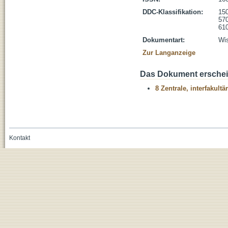
DDC-Klassifikation:
150
570
610
Dokumentart:
Wis
Zur Langanzeige
Das Dokument erschein
8 Zentrale, interfakult
Kontakt