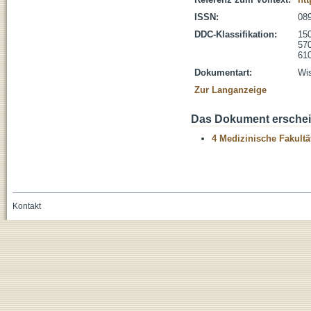
ISSN:
08
DDC-Klassifikation:
150
570
610
Dokumentart:
Wis
Zur Langanzeige
Das Dokument erschein
4 Medizinische Fakultä
Kontakt