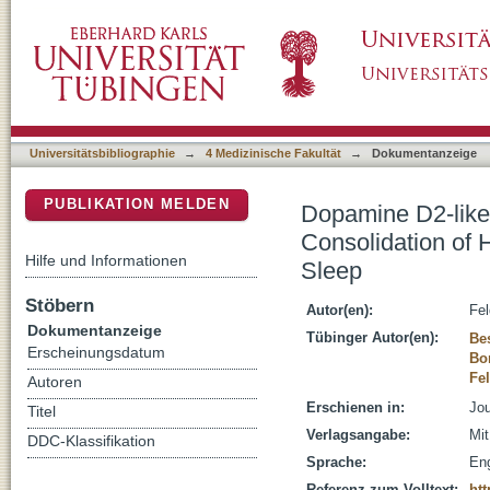
Dopamine D2-like Receptor Activation Wipes 
DSpace Repositorium (Manakin basiert)
Reward Memories during Human Sleep
Universitätsbibliographie
→
4 Medizinische Fakultät
→
Dokumentanzeige
PUBLIKATION MELDEN
Dopamine D2-like 
Consolidation of
Hilfe und Informationen
Sleep
Stöbern
Autor(en):
Fel
Dokumentanzeige
Tübinger Autor(en):
Be
Erscheinungsdatum
Bo
Fe
Autoren
Erschienen in:
Jou
Titel
Verlagsangabe:
Mit
DDC-Klassifikation
Sprache:
Eng
Referenz zum Volltext:
htt