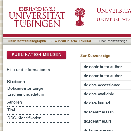
Final analysis of the prospective WSG-AGO E
DSpace Repositorium (Manakin basiert)
(pN1) early breast cancer: efficacy and predi
Universitätsbibliographie
→
4 Medizinische Fakultät
→
Dokumentanzeige
PUBLIKATION MELDEN
Zur Kurzanzeige
dc.contributor.author
Hilfe und Informationen
dc.contributor.author
Stöbern
dc.date.accessioned
Dokumentanzeige
dc.date.available
Erscheinungsdatum
Autoren
dc.date.issued
Titel
dc.identifier.issn
DDC-Klassifikation
dc.identifier.uri
dc.language.iso