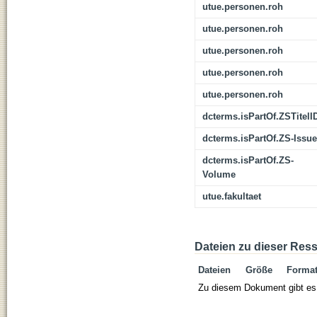
utue.personen.roh
utue.personen.roh
utue.personen.roh
utue.personen.roh
utue.personen.roh
dcterms.isPartOf.ZSTitelI
dcterms.isPartOf.ZS-Issue
dcterms.isPartOf.ZS-
Volume
utue.fakultaet
Dateien zu dieser Res
Dateien
Größe
Forma
Zu diesem Dokument gibt es 