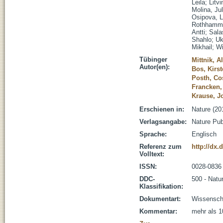
Leila
;
Litv
Molina, Jul
Osipova, 
Rothhamme
Antti
;
Sala
Shahlo
;
Uk
Mikhail
;
Wi
Tübinger
Mittnik, A
Autor(en):
Bos, Kirst
Posth, C
Francken,
Krause, J
Erschienen in:
Nature (20
Verlagsangabe:
Nature Pub
Sprache:
Englisch
Referenz zum
http://dx.
Volltext:
ISSN:
0028-0836
DDC-
500 - Natu
Klassifikation:
Dokumentart:
Wissenscha
Kommentar:
mehr als 1