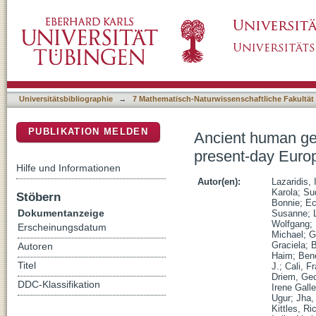
Ancient human genomes suggest three ancest
DSpace Repositorium (Manakin basiert)
Universitätsbibliographie
→
7 Mathematisch-Naturwissenschaftliche Fakultät
PUBLIKATION MELDEN
Ancient human gen
present-day Euro
Hilfe und Informationen
Autor(en):
Lazaridis, 
Karola
;
Su
Stöbern
Bonnie
;
Ec
Dokumentanzeige
Susanne
;
Wolfgang
;
Erscheinungsdatum
Michael
;
G
Graciela
;
B
Autoren
Haim
;
Bene
Titel
J.
;
Cali, F
Driem, Ge
DDC-Klassifikation
Irene Gall
Ugur
;
Jha,
Kittles, Ri