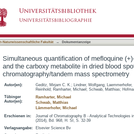
n of mefloquine (+)- and (-)-enantiomers and t
asiert)
uid chromatography/tandem mass spectrometry
h-Naturwissenschaftliche Fakultät
→
Dokumentanzeige
Simultaneous quantification of mefloquine (+)
and the carboxy metabolite in dried blood spot
chromatography/tandem mass spectrometry
Autor(en):
Geditz, Mirjam C. K.
;
Lindner, Wolfgang
;
Laemmerhofer, 
Reinhold
;
Ramharter, Michael
;
Schwab, Matthias
;
Hofma
Tübinger
Ramharter, Michael
Autor(en):
Schwab, Matthias
Lämmerhofer, Michael
Erschienen in:
Journal of Chromatography B - Analytical Technologies 
(2014), Bd. 968, H. SI, S. 32-39
Verlagsangabe:
Elsevier Science Bv