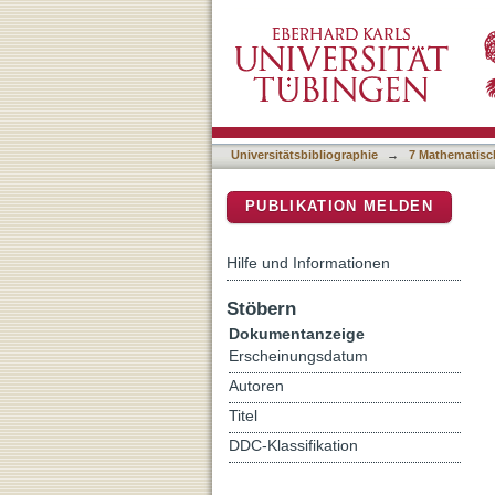
Simultaneous quantificatio
DSpace Repositorium (Manakin b
dried blood spots by liq
Universitätsbibliographie
→
7 Mathematisc
PUBLIKATION MELDEN
Hilfe und Informationen
Stöbern
Dokumentanzeige
Erscheinungsdatum
Autoren
Titel
DDC-Klassifikation