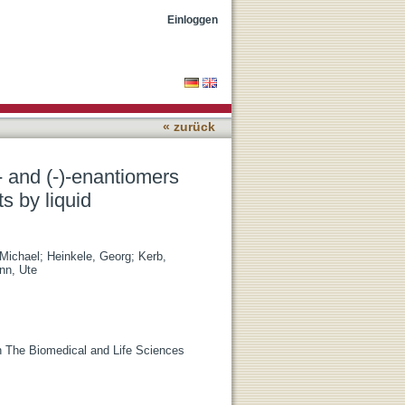
he carboxy metabolite in
Einloggen
« zurück
- and (-)-enantiomers
s by liquid
Michael
;
Heinkele, Georg
;
Kerb,
nn, Ute
in The Biomedical and Life Sciences