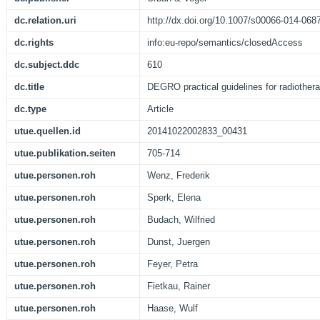
dc.relation.uri
http://dx.doi.org/10.1007/s00066-014-068
dc.rights
info:eu-repo/semantics/closedAccess
dc.subject.ddc
610
dc.title
DEGRO practical guidelines for radiothera
dc.type
Article
utue.quellen.id
20141022002833_00431
utue.publikation.seiten
705-714
utue.personen.roh
Wenz, Frederik
utue.personen.roh
Sperk, Elena
utue.personen.roh
Budach, Wilfried
utue.personen.roh
Dunst, Juergen
utue.personen.roh
Feyer, Petra
utue.personen.roh
Fietkau, Rainer
utue.personen.roh
Haase, Wulf