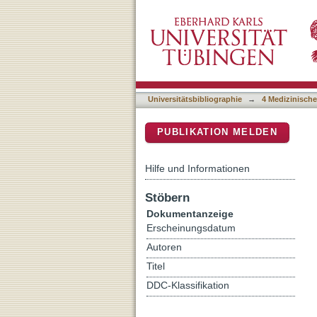
DEGRO practical guideline
DSpace Repositorium (Manakin b
Universitätsbibliographie
→
4 Medizinische
PUBLIKATION MELDEN
Hilfe und Informationen
Stöbern
Dokumentanzeige
Erscheinungsdatum
Autoren
Titel
DDC-Klassifikation