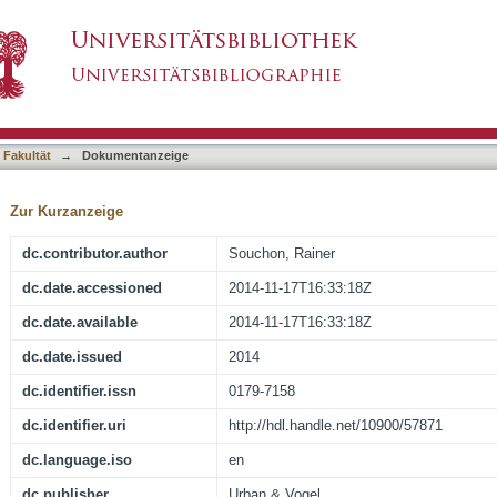
s for radiotherapy of breast cancer IV
asiert)
 Fakultät
→
Dokumentanzeige
Zur Kurzanzeige
dc.contributor.author
Souchon, Rainer
dc.date.accessioned
2014-11-17T16:33:18Z
dc.date.available
2014-11-17T16:33:18Z
dc.date.issued
2014
dc.identifier.issn
0179-7158
dc.identifier.uri
http://hdl.handle.net/10900/57871
dc.language.iso
en
dc.publisher
Urban & Vogel