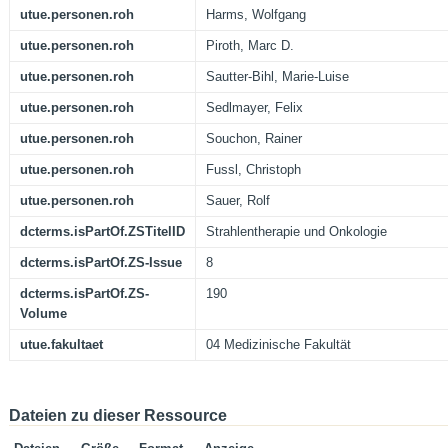
utue.personen.roh
Harms, Wolfgang
utue.personen.roh
Piroth, Marc D.
utue.personen.roh
Sautter-Bihl, Marie-Luise
utue.personen.roh
Sedlmayer, Felix
utue.personen.roh
Souchon, Rainer
utue.personen.roh
Fussl, Christoph
utue.personen.roh
Sauer, Rolf
dcterms.isPartOf.ZSTitelID
Strahlentherapie und Onkologie
dcterms.isPartOf.ZS-Issue
8
dcterms.isPartOf.ZS-
190
Volume
utue.fakultaet
04 Medizinische Fakultät
Dateien zu dieser Ressource