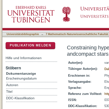
Constraining hypernuclear density functiona
DSpace Repositorium (Manakin basiert)
Universitätsbibliographie
→
7 Mathematisch-Naturwissenschaftliche Fakultät
PUBLIKATION MELDEN
Constraining hype
andcompact stars
Hilfe und Informationen
Autor(en):
van
Stöbern
Tübinger Autor(en):
Dal
Dokumentanzeige
Erschienen in:
Phy
Erscheinungsdatum
Verlagsangabe:
Els
Autoren
Sprache:
Eng
Titel
Referenz zum Volltext:
htt
DDC-Klassifikation
ISSN:
03
DDC-Klassifikation:
530