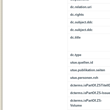
dc.relation.uri
dc.rights
dc.subject.ddc
dc.subject.ddc
dc.title
dc.type
utue.quellen.id
utue.publikation.seiten
utue.personen.roh
dcterms.isPartOf.ZSTitelI
dcterms.isPartOf.ZS-Issue
dcterms.isPartOf.ZS-
Volume