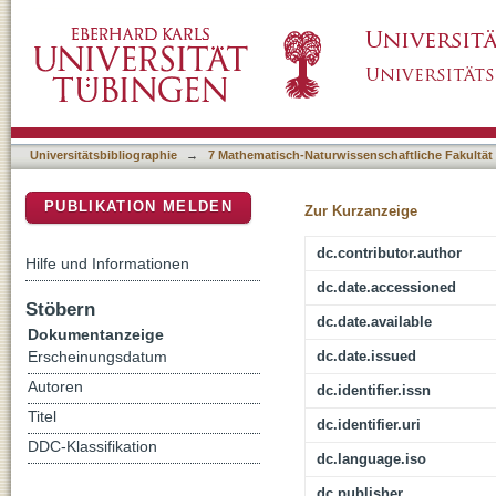
Experimental Micromorphology on Burnt Shel
DSpace Repositorium (Manakin basiert)
(Bivalvia, Veneridae) and Its Potential for Id
Sites
Universitätsbibliographie
→
7 Mathematisch-Naturwissenschaftliche Fakultät
PUBLIKATION MELDEN
Zur Kurzanzeige
dc.contributor.author
Hilfe und Informationen
dc.date.accessioned
Stöbern
dc.date.available
Dokumentanzeige
dc.date.issued
Erscheinungsdatum
Autoren
dc.identifier.issn
Titel
dc.identifier.uri
DDC-Klassifikation
dc.language.iso
dc.publisher