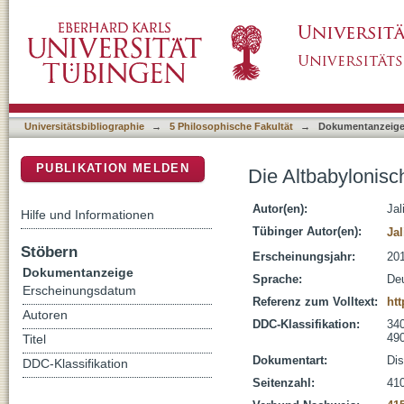
Die Altbabylonischen Kaufurkunden aus Sus
DSpace Repositorium (Manakin basiert)
Universitätsbibliographie
→
5 Philosophische Fakultät
→
Dokumentanzeig
PUBLIKATION MELDEN
Die Altbabylonis
Autor(en):
Jal
Hilfe und Informationen
Tübinger Autor(en):
Ja
Stöbern
Erscheinungsjahr:
20
Dokumentanzeige
Sprache:
De
Erscheinungsdatum
Referenz zum Volltext:
ht
Autoren
DDC-Klassifikation:
340
490
Titel
Dokumentart:
Dis
DDC-Klassifikation
Seitenzahl:
410