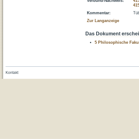
Verbund-Nachweis:
41
41
Kommentar:
Tüb
Zur Langanzeige
Das Dokument erschein
5 Philosophische Fakul
Kontakt