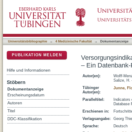
Versorgungsindikatoren in der Psychiatrie 
DSpace Repositorium (Manakin basiert)
Universitätsbibliographie
→
4 Medizinische Fakultät
→
Dokumentanzeige
PUBLIKATION MELDEN
Versorgungsindika
– Ein Datenbank-
Hilfe und Informationen
Autor(en):
Wolff-Menz
Salize, H. 
Stöbern
Tübinger
Junne, Fl
Dokumentanzeige
Autor(en):
Erscheinungsdatum
Paralleltitel:
Indicators
Autoren
Database P
Titel
Erschienen in:
Fortschrit
Verlagsangabe:
Georg Thi
DDC-Klassifikation
Sprache:
Deutsch