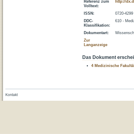
Referenz zum
http://dx.
Volltext:
ISSN:
0720-4299
DDC-
610 - Medi
Klassifikation:
Dokumentart:
Wissenscha
Zur
Langanzeige
Das Dokument erschein
4 Medizinische Fakultä
Kontakt