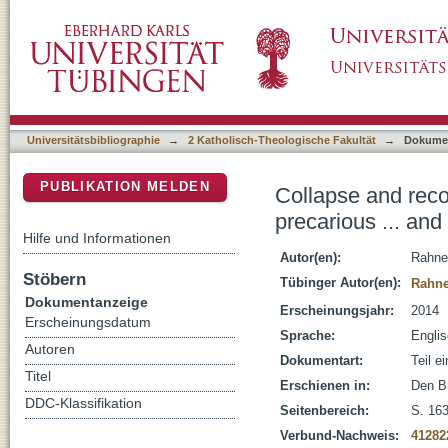
Collapse and recovery : why denominational i
DSpace Repositorium (Manakin basiert)
much pragmatism won't help
Universitätsbibliographie
→
2 Katholisch-Theologische Fakultät
→
Dokume
PUBLIKATION MELDEN
Collapse and reco
precarious ... an
Hilfe und Informationen
Autor(en):
Rahne
Stöbern
Tübinger Autor(en):
Rahne
Dokumentanzeige
Erscheinungsjahr:
2014
Erscheinungsdatum
Sprache:
Engli
Autoren
Dokumentart:
Teil e
Titel
Erschienen in:
Den B
DDC-Klassifikation
Seitenbereich:
S. 16
Verbund-Nachweis:
41282