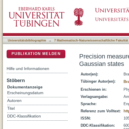
Precision measurements with photon-subtrac
DSpace Repositorium (Manakin basiert)
Universitätsbibliographie
→
7 Mathematisch-Naturwissenschaftliche Fakultät
PUBLIKATION MELDEN
Precision measur
Gaussian states
Hilfe und Informationen
Autor(en):
Bra
Stöbern
Tübinger Autor(en):
Br
Dokumentanzeige
Erschienen in:
Phy
Erscheinungsdatum
Verlagsangabe:
Am
Autoren
Sprache:
Eng
Titel
Referenz zum Volltext:
ht
DDC-Klassifikation
ISSN:
10
DDC-Klassifikation:
600