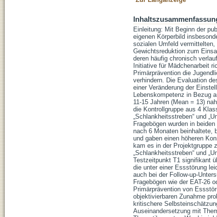
Inhaltszusammenfassun
Einleitung: Mit Beginn der p
eigenen Körperbild insbeson
sozialen Umfeld vermittelte
Gewichtsreduktion zum Einsat
deren häufig chronisch verlau
Initiative für Mädchenarbeit r
Primärprävention die Jugendl
verhindern. Die Evaluation de
einer Veränderung der Einstel
Lebenskompetenz in Bezug auf
11-15 Jahren (Mean = 13) nah
die Kontrollgruppe aus 4 Kla
„Schlankheitsstreben“ und „U
Fragebögen wurden in beiden 
nach 6 Monaten beinhaltete, b
und gaben einen höheren Kon
kam es in der Projektgruppe 
„Schlankheitsstreben“ und „Un
Testzeitpunkt T1 signifikant 
die unter einer Essstörung le
auch bei der Follow-up-Unter
Fragebögen wie der EAT-26 ode
Primärprävention von Essstöru
objektivierbaren Zunahme prob
kritischere Selbsteinschätzung
Auseinandersetzung mit Themen