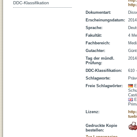
http
DDC-Klassifikation
http
Dokumentart:
Disse
Erscheinungsdatum:
2014
Sprache:
Deut
Fakultät:
4 Me
Fachbereich:
Medi
Gutachter:
Günte
Tag der mündl.
2014
Prüfung:
DDC-Klassifikation:
610 
Schlagworte:
Präv
Freie Schlagwörter:
E
Schu
Cast
E
Prim
Lizenz:
http
tueb
Gedruckte Kopie
bestellen:
Zur Langanzeige