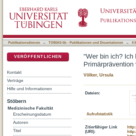
"Wer bin ich? Ich bin wer!" Evaluation eines
DSpace Repositorium (Manakin basiert)
Publikationsdienste
→
TOBIAS-lib - Publikationen und Dissertationen
→
4 
"Wer bin ich? Ich 
VERÖFFENTLICHEN
Primärprävention
Kontakt
Völker, Ursula
Verträge
Hilfe und Informationen
Dateien:
Stöbern
Medizinische Fakultät
Aufrufstatistik
Erscheinungsdatum
Autoren
Zitierfähiger Link
http
Titel
(URI):
http