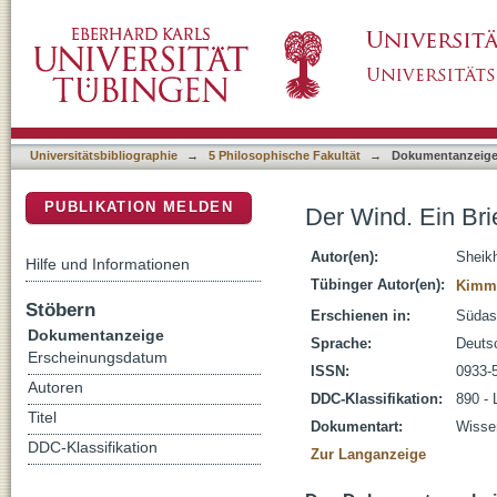
Der Wind. Ein Brief : zwei Erzählungen
DSpace Repositorium (Manakin basiert)
Universitätsbibliographie
→
5 Philosophische Fakultät
→
Dokumentanzeig
PUBLIKATION MELDEN
Der Wind. Ein Bri
Autor(en):
Sheik
Hilfe und Informationen
Tübinger Autor(en):
Kimmi
Stöbern
Erschienen in:
Südasi
Dokumentanzeige
Sprache:
Deuts
Erscheinungsdatum
ISSN:
0933-
Autoren
DDC-Klassifikation:
890 - 
Titel
Dokumentart:
Wissen
DDC-Klassifikation
Zur Langanzeige