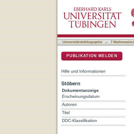
On Fano varieties with tor
DSpace Repositorium (Manakin b
Universitätsbibliographie
→
7 Mathematisc
PUBLIKATION MELDEN
Hilfe und Informationen
Stöbern
Dokumentanzeige
Erscheinungsdatum
Autoren
Titel
DDC-Klassifikation