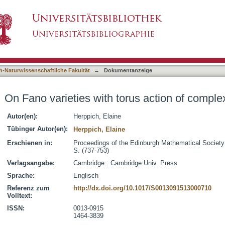
us action of complexity 1
asiert)
h-Naturwissenschaftliche Fakultät
→
Dokumentanzeige
On Fano varieties with torus action of complex
Autor(en):
Herppich, Elaine
Tübinger Autor(en):
Herppich, Elaine
Erschienen in:
Proceedings of the Edinburgh Mathematical Society (
S. (737-753)
Verlagsangabe:
Cambridge : Cambridge Univ. Press
Sprache:
Englisch
Referenz zum
http://dx.doi.org/10.1017/S0013091513000710
Volltext:
ISSN:
0013-0915
1464-3839