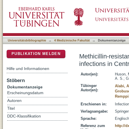
Methicillin-resistant Staphylococcus aureus as
DSpace Repositorium (Manakin basiert)
case report and review of the literature
Universitätsbibliographie
→
4 Medizinische Fakultät
→
Dokumentanzeige
PUBLIKATION MELDEN
Methicillin-resis
infections in Centr
Hilfe und Informationen
Autor(en):
Huson, 
A. S.
;
G
Stöbern
Tübinger
Alabi, 
Dokumentanzeige
Autor(en):
Grobusc
Erscheinungsdatum
Remppi
Autoren
Erschienen in:
Infectio
Titel
Verlagsangabe:
Springer
DDC-Klassifikation
Sprache:
Englisc
Referenz zum
http://