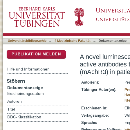
A novel luminescence-based method for the de
DSpace Repositorium (Manakin basiert)
muscarinic acetylcholine receptors of the M3
Universitätsbibliographie
→
4 Medizinische Fakultät
→
Dokumentanzeige
PUBLIKATION MELDEN
A novel luminesce
active antibodies 
Hilfe und Informationen
(mAchR3) in patie
Stöbern
Autor(en):
Pre
Dokumentanzeige
Tübinger Autor(en):
Pr
Erscheinungsdatum
He
Kle
Autoren
Erschienen in:
Cli
Titel
Verlagsangabe:
Wil
DDC-Klassifikation
Sprache:
Eng
Referenz zum Volltext:
htt