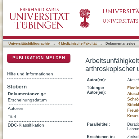
Arbeitsunfähigkeitsdauer und berufliche Reha
DSpace Repositorium (Manakin basiert)
Labrumrefixation
Universitätsbibliographie
→
4 Medizinische Fakultät
→
Dokumentanzeige
PUBLIKATION MELDEN
Arbeitsunfähigkei
arthroskopischer 
Hilfe und Informationen
Autor(en):
Atesch
Stöbern
Tübinger
Fiedle
Autor(en):
Dokumentanzeige
Atesc
Schröt
Erscheinungsdatum
Stöckl
Autoren
Freud
Kraus
Titel
Paralleltitel:
Durati
DDC-Klassifikation
Labrum
Erschienen in:
Zeitsc