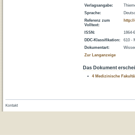
Verlagsangabe:
Thieme
Sprache:
Deuts
Referenz zum
http:/
Volltext:
ISSN:
1864-
DDC-Klassifikation:
610 - 
Dokumentart:
Wissen
Zur Langanzeige
Das Dokument erschein
4 Medizinische Fakultä
Kontakt