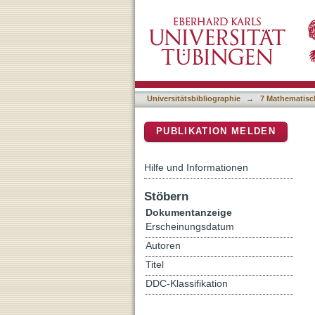
Higher genus CMC surface
DSpace Repositorium (Manakin b
Universitätsbibliographie
→
7 Mathematisc
PUBLIKATION MELDEN
Hilfe und Informationen
Stöbern
Dokumentanzeige
Erscheinungsdatum
Autoren
Titel
DDC-Klassifikation