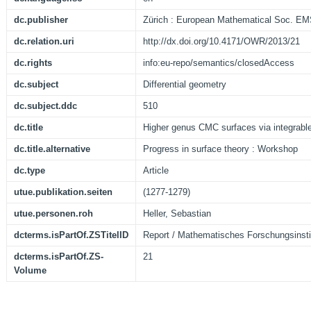
dc.publisher
Zürich : European Mathematical Soc. E
dc.relation.uri
http://dx.doi.org/10.4171/OWR/2013/21
dc.rights
info:eu-repo/semantics/closedAccess
dc.subject
Differential geometry
dc.subject.ddc
510
dc.title
Higher genus CMC surfaces via integrab
dc.title.alternative
Progress in surface theory : Workshop
dc.type
Article
utue.publikation.seiten
(1277-1279)
utue.personen.roh
Heller, Sebastian
dcterms.isPartOf.ZSTitelID
Report / Mathematisches Forschungsinsti
dcterms.isPartOf.ZS-
21
Volume