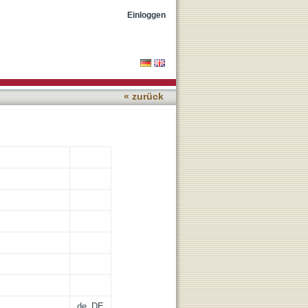
Einloggen
« zurück
de_DE