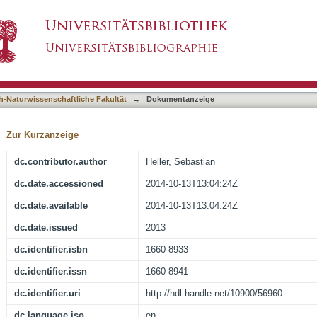
s via integrable systems
asiert)
h-Naturwissenschaftliche Fakultät
→
Dokumentanzeige
Zur Kurzanzeige
dc.contributor.author
Heller, Sebastian
dc.date.accessioned
2014-10-13T13:04:24Z
dc.date.available
2014-10-13T13:04:24Z
dc.date.issued
2013
dc.identifier.isbn
1660-8933
dc.identifier.issn
1660-8941
dc.identifier.uri
http://hdl.handle.net/10900/56960
dc.language.iso
en