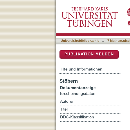
Compact planes, mostly 8-
DSpace Repositorium (Manakin b
Universitätsbibliographie
→
7 Mathematisc
PUBLIKATION MELDEN
Hilfe und Informationen
Stöbern
Dokumentanzeige
Erscheinungsdatum
Autoren
Titel
DDC-Klassifikation