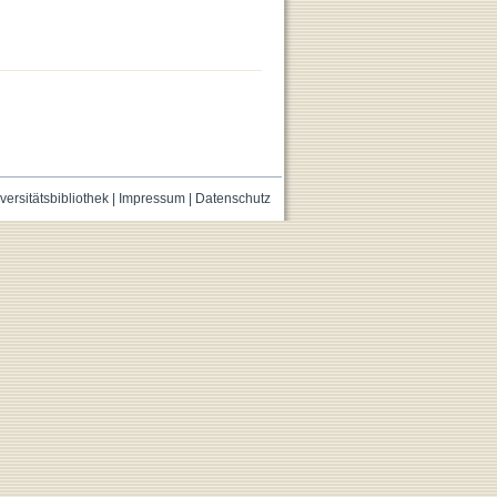
versitätsbibliothek
|
Impressum
|
Datenschutz