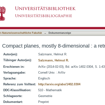
dimensional : a retrospect
asiert)
h-Naturwissenschaftliche Fakultät
→
Dokumentanzeige
Compact planes, mostly 8-dimensional : a ret
Autor(en):
Salzmann, Helmut R.
Tübinger Autor(en):
Salzmann, Helmut R.
Erschienen in:
ArXiv (2014-02-03), Bd. arXiv:1402.0304, S. 1-43
Verlagsangabe:
Cornell Univ. : ArXiv
Sprache:
Englisch
Referenz zum Volltext:
http://arxiv.org/abs/1402.0304
DDC-Klassifikation:
510 - Mathematik
Schlagworte:
Geometrie
Dokumentart:
Preprint