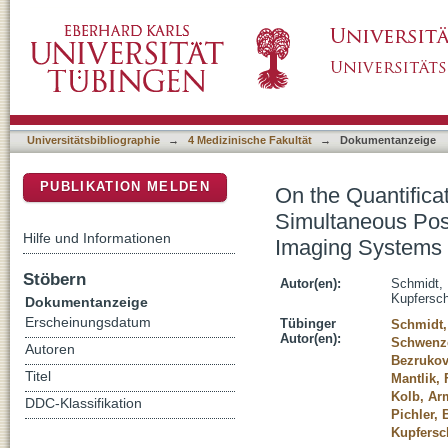
On the Quantification Accuracy, Homogeneity
DSpace Repositorium (Manakin basiert)
Tomography/Magnetic Resonance Imaging 
Universitätsbibliographie
→
4 Medizinische Fakultät
→
Dokumentanzeige
PUBLIKATION MELDEN
On the Quantifica
Simultaneous Pos
Hilfe und Informationen
Imaging Systems
Stöbern
Autor(en):
Schmidt, 
Kupfersch
Dokumentanzeige
Erscheinungsdatum
Tübinger
Schmidt,
Autor(en):
Schwenze
Autoren
Bezrukov,
Titel
Mantlik, 
Kolb, Ar
DDC-Klassifikation
Pichler, 
Kupfersc