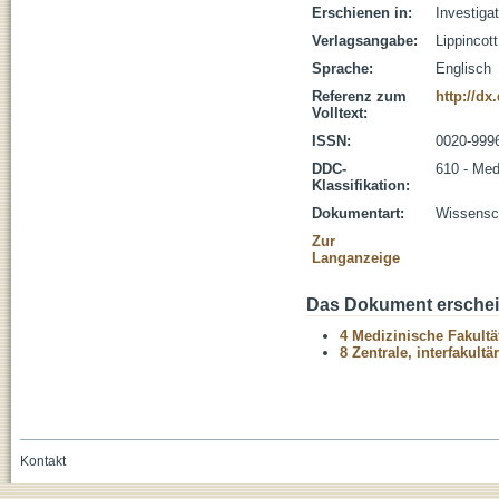
Erschienen in:
Investiga
Verlagsangabe:
Lippincot
Sprache:
Englisch
Referenz zum
http://dx
Volltext:
ISSN:
0020-999
DDC-
610 - Med
Klassifikation:
Dokumentart:
Wissensch
Zur
Langanzeige
Das Dokument erschein
4 Medizinische Fakultä
8 Zentrale, interfakult
Kontakt