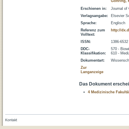
Göhring, 
Erschienen in:
Journal of 
Verlagsangabe:
Elsevier S
Sprache:
Englisch
Referenz zum
http://dx.
Volltext:
ISSN:
1386-6532
DDC-
570 - Biow
Klassifikation:
610 - Medi
Dokumentart:
Wissenscha
Zur
Langanzeige
Das Dokument erschein
4 Medizinische Fakultä
Kontakt