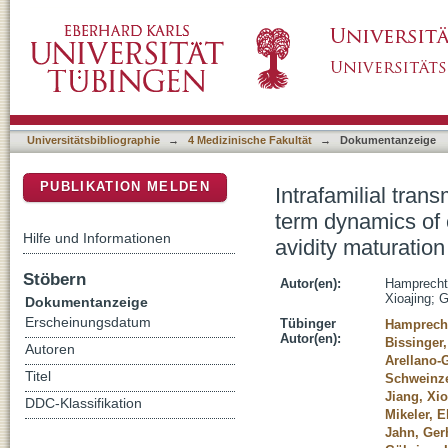
Intrafamilial transmission of human cytomeg
DSpace Repositorium (Manakin basiert)
specific antibody response in context of avidi
Universitätsbibliographie
→
4 Medizinische Fakultät
→
Dokumentanzeige
PUBLIKATION MELDEN
Intrafamilial tra
term dynamics of 
Hilfe und Informationen
avidity maturation
Stöbern
Autor(en):
Hamprecht
Xioajing
;
G
Dokumentanzeige
Erscheinungsdatum
Tübinger
Hamprecht
Autor(en):
Bissinger,
Autoren
Arellano-
Titel
Schweinze
Jiang, Xio
DDC-Klassifikation
Mikeler, E
Jahn, Ger